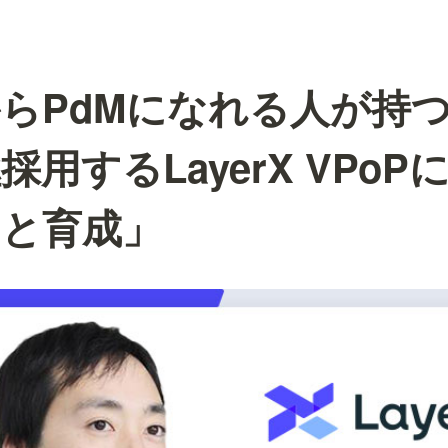
らPdMになれる人が持
用するLayerX VPoP
めと育成」