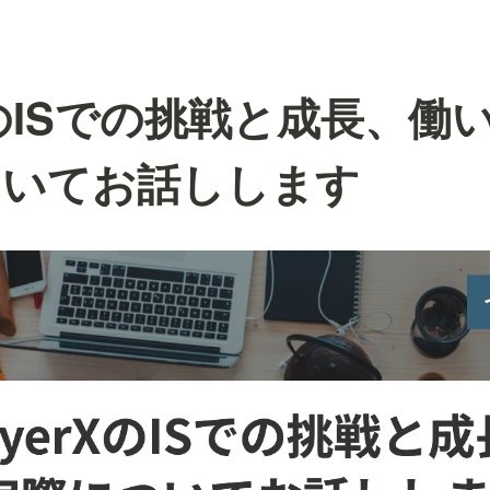
rXのISでの挑戦と成長、働
ついてお話しします