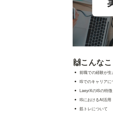
🙌こんな
前職での経験が生
ISでのキャリアに
LaeyrXのISの
ISにおけるAI活用
筋トレについて