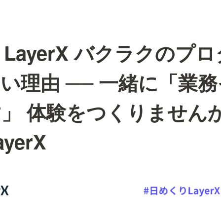
、LayerX バクラクのプ
い理由 ── 一緒に「業
」 体験をつくりませんか
yerX