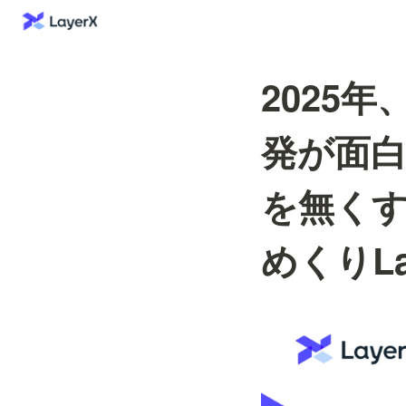
2025年
発が面白
を無くす
めくりLa