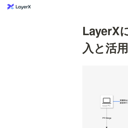
LayerX
入と活