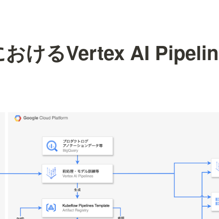
におけるVertex AI Pipel
用