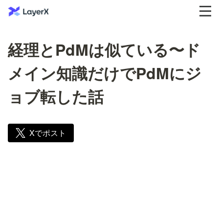
経理とPdMは似ている〜ド
メイン知識だけでPdMにジ
ョブ転した話
Xでポスト