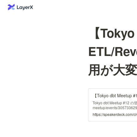
【Tokyo 
ETL/R
用が大
Tokyo dbt Meetup #12 の
meetup/events/305733629
https://speakerdeck.com/ci