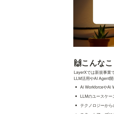
🙌こんな
LayerXでは新規事業
LLM活用やAI Ag
Ai Workforc
LLMのユースケ
テクノロジーから