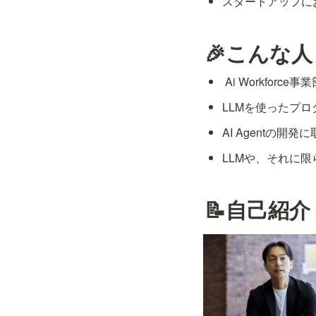
スタートアップに
🎉こんな
 Ai Workfor
LLMを使ったプ
AI Agentの
LLMや、それに
📝自己紹介