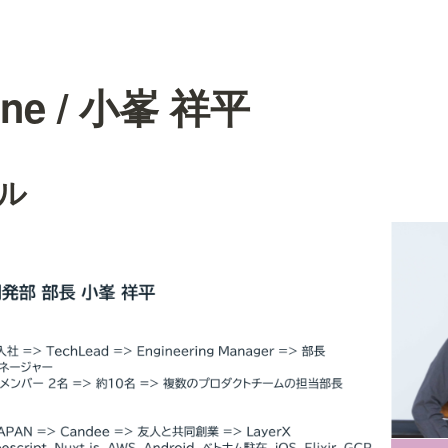
ine / 小峯 祥平
ル