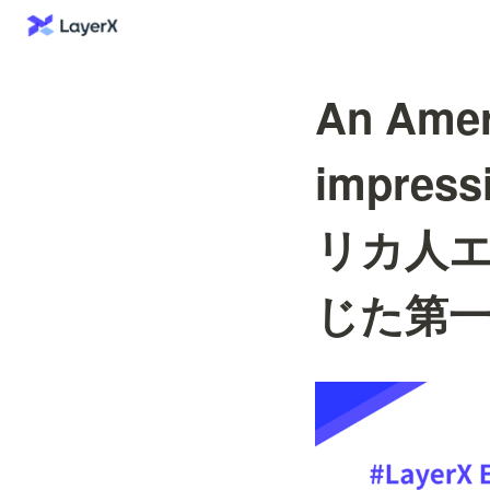
An Ameri
impress
リカ人エ
じた第