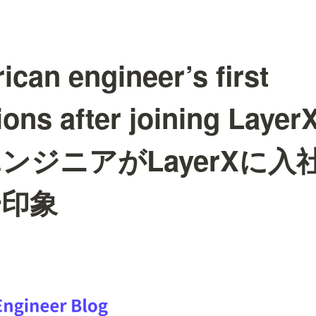
can engineer’s first
ions after joining La
ンジニアがLayerXに入
一印象