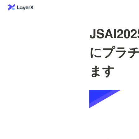
JSAI2
にプラ
ます