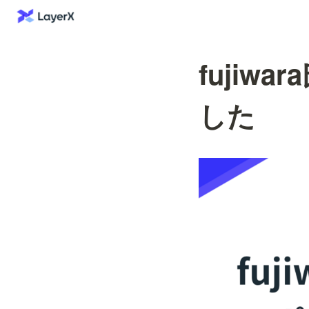
fujiw
した