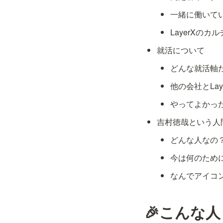
一緒に働いて
LayerXの
就活について
どんな就活軸
他の会社とLa
やってよかった
吉村徳哉という人
どんな人なの
今は何のため
なんでアイコ
🎉こんな