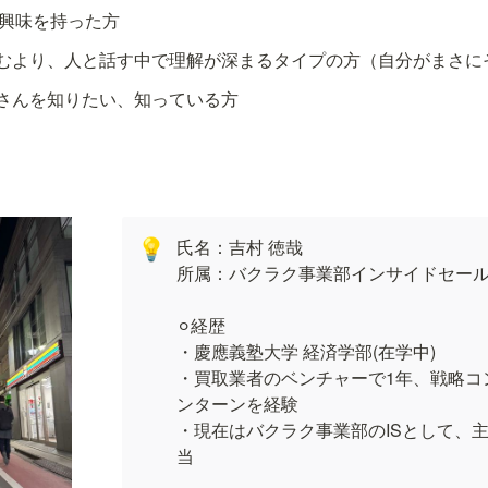
でも興味を持った方
むより、人と話す中で理解が深まるタイプの方（自分がまさに
さんを知りたい、知っている方
氏名：吉村 徳哉

💡
所属：バクラク事業部インサイドセール
⚪︎経歴

・慶應義塾大学 経済学部(在学中)

・買取業者のベンチャーで1年、戦略コ
ンターンを経験

・現在はバクラク事業部のISとして、
当
