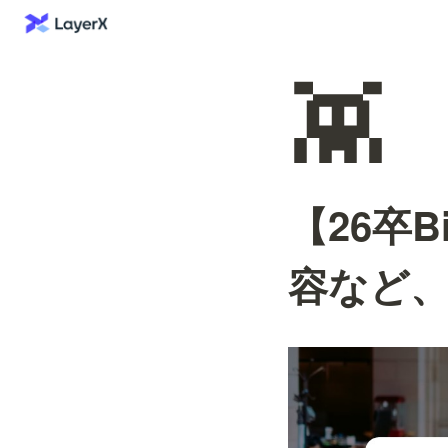
👾
【26卒
容など