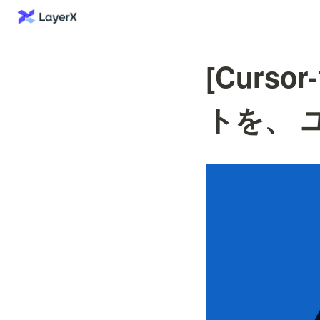
[Curs
トを、 