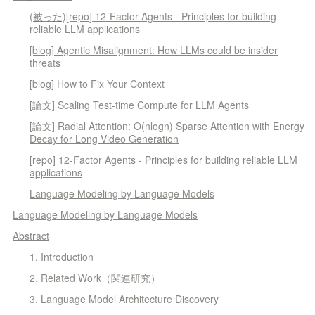
(被った)[repo] 12-Factor Agents - Principles for building
reliable LLM applications
[blog] Agentic Misalignment: How LLMs could be insider
threats
[blog] How to Fix Your Context
[論文] Scaling Test-time Compute for LLM Agents
[論文] Radial Attention: O(nlogn) Sparse Attention with Energy
Decay for Long Video Generation
[repo] 12-Factor Agents - Principles for building reliable LLM
applications
Language Modeling by Language Models
Language Modeling by Language Models
Abstract
1. Introduction
2. Related Work（関連研究）
3. Language Model Architecture Discovery