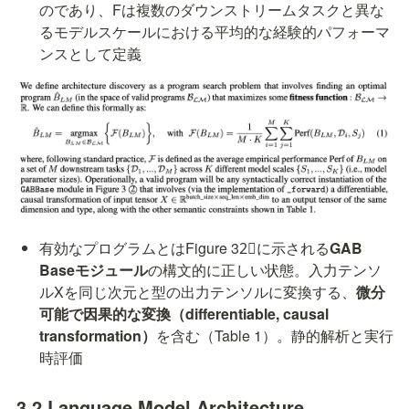
のであり、Fは複数のダウンストリームタスクと異な
るモデルスケールにおける平均的な経験的パフォーマ
ンスとして定義
有効なプログラムとはFigure 32⃝に示される
GAB 
Baseモジュール
の構文的に正しい状態。入力テンソ
ルXを同じ次元と型の出力テンソルに変換する、
微分
可能で因果的な変換（differentiable, causal 
transformation）
を含む（Table 1）。静的解析と実行
時評価
3.2 Language Model Architecture 