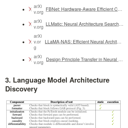
arXi
FBNet: Hardware-Aware Efficient ConvNet Design via Differentiable...
v.org
arXi
LLMatic: Neural Architecture Search via Large Language Models and...
v.org
arXi
v.or
LLaMA-NAS: Efficient Neural Architecture Search for Large Language Models
g
arXi
Design Principle Transfer in Neural Architecture Search via Large...
v.org
3. Language Model Architecture 
Discovery