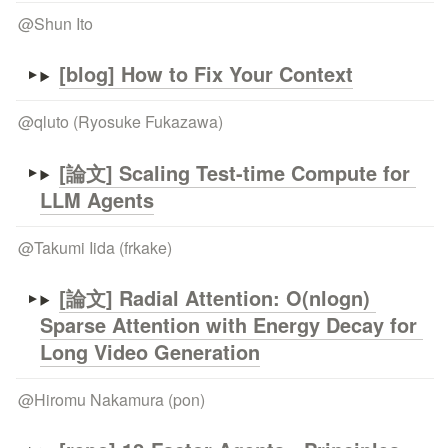
@
Shun Ito
[blog] How to Fix Your Context
@
qluto (Ryosuke Fukazawa)
[論文] Scaling Test-time Compute for 
LLM Agents
@
Takumi Iida (frkake)
[論文] Radial Attention: O(nlogn) 
Sparse Attention with Energy Decay for 
Long Video Generation
@
Hiromu Nakamura (pon)