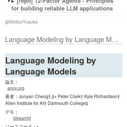
[repo] 
12-Factor Agents - Principles 
for building reliable LLM applications
@
ShibuiYusuke
Language Modeling by Language Models
Language Modeling by 
Language Models
論文：
arxiv.org
著者：Junyan Cheng†,‡∗ Peter Clark† Kyle Richardson†

Allen Institute for AI† Dartmouth College‡
デモ：
Streamlit
ソースコード：
‣