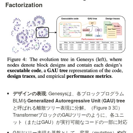
Factorization
デザインの表現
: Genesysは、各ブロックプログラム
BLMを
Generalized Autoregressive Unit 
(
GAU) tree
と呼ばれる離散ツリー表現に分解。（Figure 3 3⃝）
TransformerブロックのGAUツリーのように、各ユニ
ット（またはGAU）が実行可能なコードの一部に対応
GAUツリー表現を基盤として、変異（mutation）
や
交