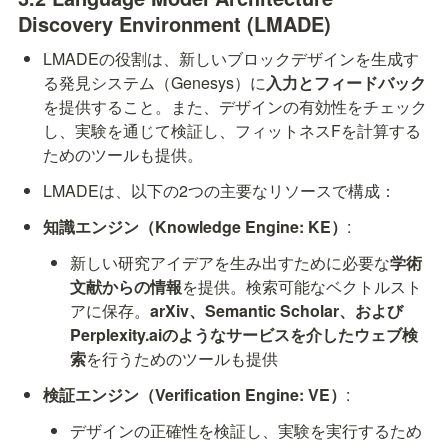
Discovery Environment (LMADE)
LMADEの役割は、新しいブロックデザインを生成す
る発見システム（Genesys）に
入力とフィードバック
を提供すること。また、デザインの有効性をチェック
し、実験を通じて検証し、フィットネスFを計算する
ためのツールも提供。
LMADEは、以下の2つの主要なリソースで構成：
知識エンジン（Knowledge Engine: KE）
:
新しい研究アイデアを生み出すために必要な
学術
文献からの情報
を提供。検索可能なベクトルスト
アに保存。
arXiv、Semantic Scholar、および
Perplexity.aiのようなサービスを介したウェブ検
索
を行うためのツールも提供
検証エンジン（Verification Engine: VE）
:
デザインの正確性を検証し、実験を実行するため