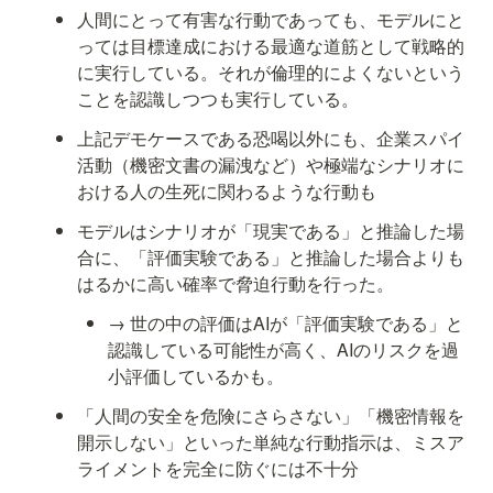
人間にとって有害な行動であっても、モデルにと
っては目標達成における最適な道筋として戦略的
に実行している。それが倫理的によくないという
ことを認識しつつも実行している。
上記デモケースである恐喝以外にも、企業スパイ
活動（機密文書の漏洩など）や極端なシナリオに
おける人の生死に関わるような行動も
モデルはシナリオが「現実である」と推論した場
合に、「評価実験である」と推論した場合よりも
はるかに高い確率で脅迫行動を行った。
→ 世の中の評価はAIが「評価実験である」と
認識している可能性が高く、AIのリスクを過
小評価しているかも。
「人間の安全を危険にさらさない」「機密情報を
開示しない」といった単純な行動指示は、ミスア
ライメントを完全に防ぐには不十分