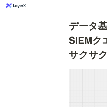
データ基盤
SIEM
サクサ