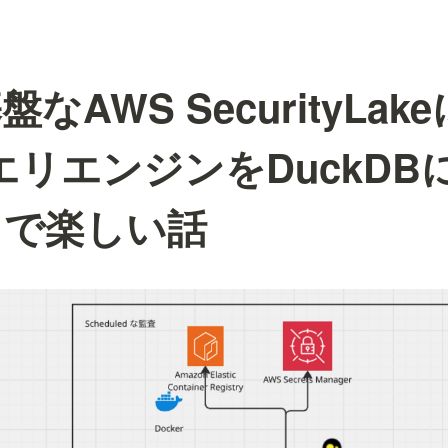
なAWS SecurityLa
クエリエンジンをDuckD
クで楽しい話