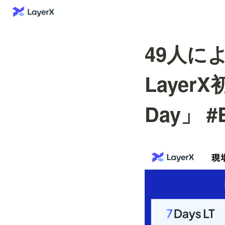
49人に
Layer
Day」 #B