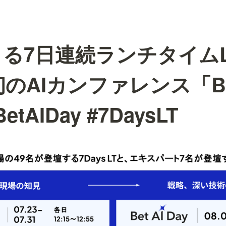
よる7日連続ランチタイム
X初のAIカンファレンス「Bet
etAIDay #7DaysLT