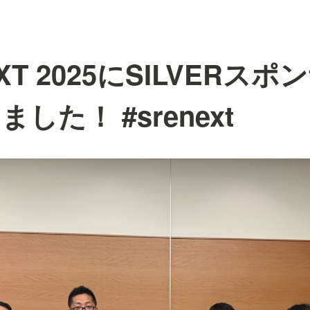
EXT 2025にSILVERス
した！ #srenext