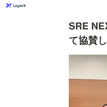
SRE N
て協賛しま