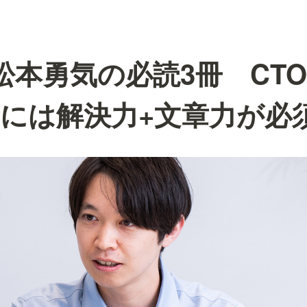
X 松本勇気の必読3冊 CT
には解決力+文章力が必