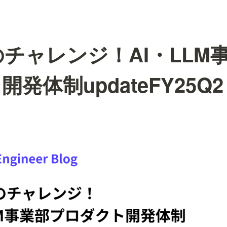
のチャレンジ！AI・LLM
発体制updateFY25Q2