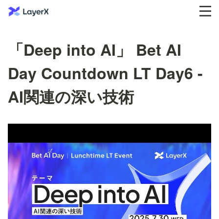
「Deep into AI」 Bet AI
Day Countdown LT Day6 -
AI関連の深い技術