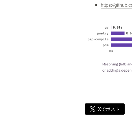
https://githu
Xでポスト