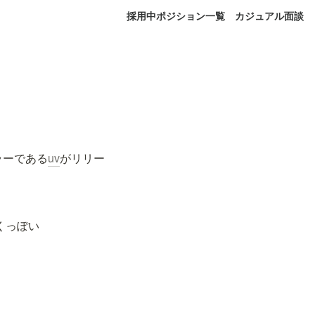
採用中ポジション一覧
カジュアル面談
ーラーである
uv
がリリー
いくっぽい