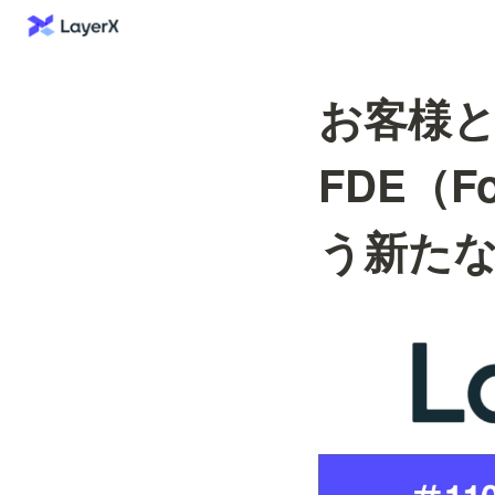
お客様
FDE（Fo
う新た