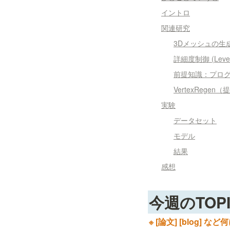
イントロ
関連研究
3Dメッシュの生
詳細度制御 (Level o
前提知識：プロ
VertexRegen
実験
データセット
モデル
結果
感想
今週のTOP
※ [論文] [blog