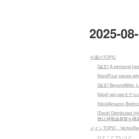
2025-
今週のTOPIC
[論文] A personal heal
[blog]Four places wh
[論文] BeyondWeb: Less
[blog] gpt-os
[blog]Amazon Bedroc
[Deck] Distribute
散LLM推論基盤を
メインTOPIC：VertexRegen:
ひとことでいうと