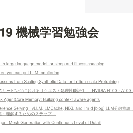
08-19 機械学習勉強会
th large language model for sleep and fitness coaching
ere you can put LLM monitoring
ons from Scaling Synthetic Data for Trillion-scale Pretraining
sモデルのサービングにおけるリクエスト処理性能評価 ― NVIDIA H100・A10
k AgentCore Memory: Building context-aware agents
d Inference Serving - vLLM, LMCache, NIXL and llm-d [blog
構築・理解するためのステップ～
 Mesh Generation with Continuous Level of Detail