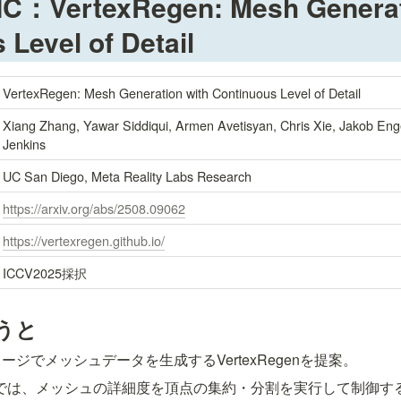
VertexRegen: Mesh Generati
 Level of Detail
VertexRegen: Mesh Generation with Continuous Level of Detail
Xiang Zhang, Yawar Siddiqui, Armen Avetisyan, Chris Xie, Jakob Eng
Jenkins
UC San Diego, Meta Reality Labs Research
https://arxiv.org/abs/2508.09062
https://vertexregen.github.io/
ICCV2025採択
うと
ジでメッシュデータを生成するVertexRegenを提案。
 Detailでは、メッシュの詳細度を頂点の集約・分割を実行して制