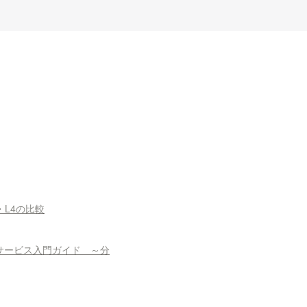
0・L4の比較
] LLM分散推論サービス入門ガイド ～分