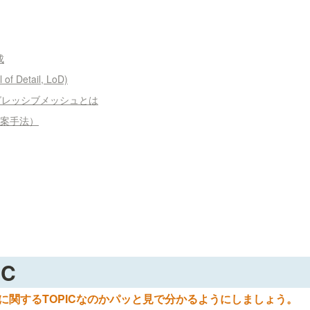
成
f Detail, LoD)
グレッシブメッシュとは
（提案手法）
IC
] など何に関するTOPICなのかパッと見で分かるようにしましょう。