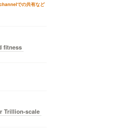
hannelでの共有など
fitness 
rillion-scale 