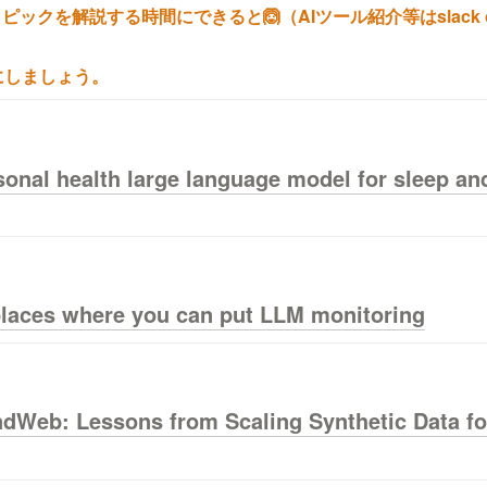
ックを解説する時間にできると🙆（AIツール紹介等はslack c
にしましょう。
nal health large language model for sleep and 
places where you can put LLM monitoring
Web: Lessons from Scaling Synthetic Data for T