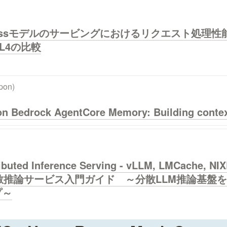
gpt-ossモデルのサービングにおけるリクエスト処理性能評価
・L4の比較
pon)
n Bedrock AgentCore Memory: Building contex
ributed Inference Serving - vLLM, LMCache, NIX
LLM分散推論サービス入門ガイド　～分散LLM推論基
プ～