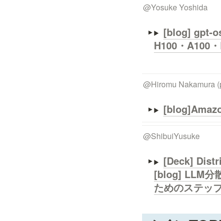
@
Yosuke Yoshida
[blog] 
H100・A100
@
Hiromu Nakamura (
[blog]
Amazo
@
ShibuiYusuke
[Deck] Dist
[blog] 
ためのステッ