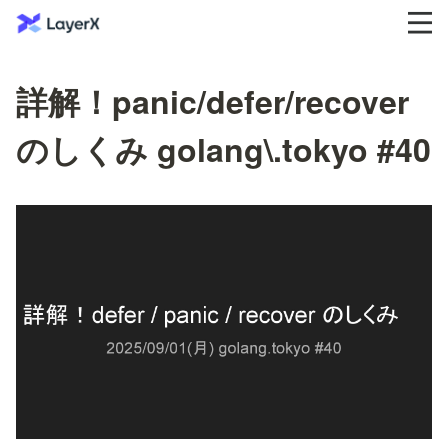
詳解！panic/defer/recover
のしくみ golang\.tokyo #40