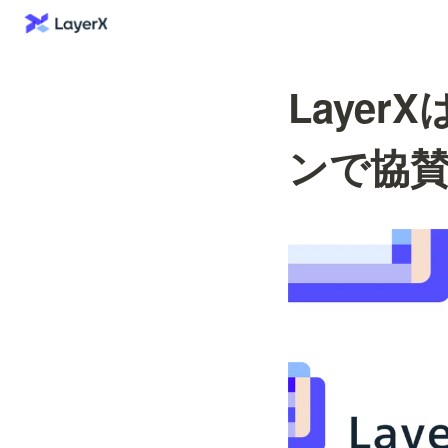
LayerX
ンで協