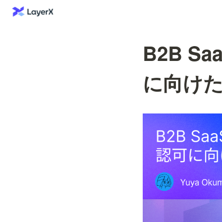
B2B S
に向け