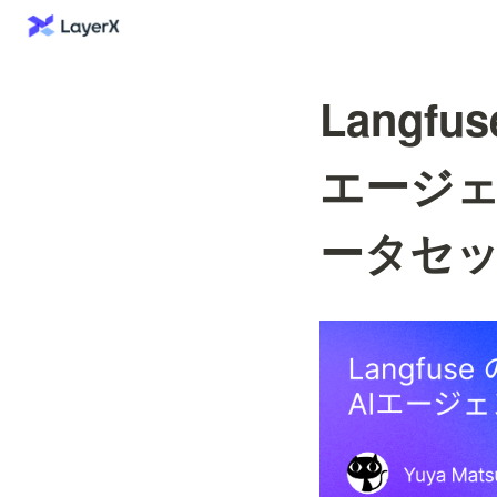
Langfu
エージ
ータセ