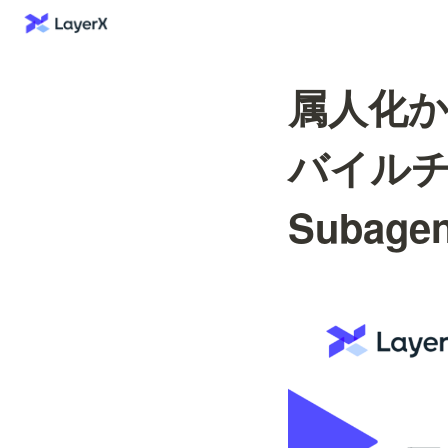
属人化か
バイルチー
Subag