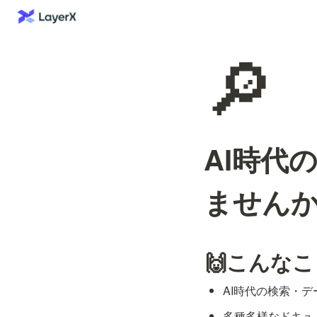
🔎
AI時代
ません
🙌こんな
AI時代の検索・
多種多様なドキュ