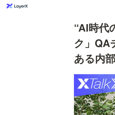
“AI時
ク」QA
ある内部