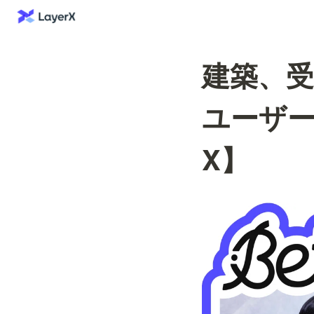
建築、受
ユーザー
X】