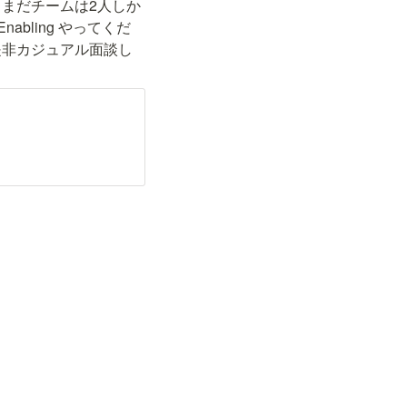
まだチームは2人しか
bling やってくだ
是非カジュアル面談し