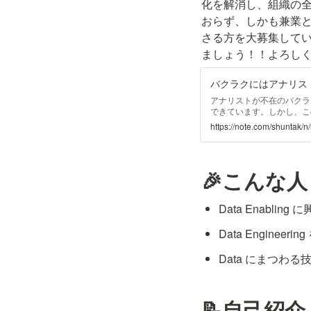
化を解消し、組織の
おらず、しかも兼業とい
さる方を大募集して
ましょう！！よろし
アナリストが不在のバクラ
できています。しかし、こ
の立ち上げを開始しました
https://note.com/shuntak
会社LayerXの たかぎわ
特にAI-OCRの初期バー
立ち上げをしたり、AWS
あるように、データ分析組
🎉こんな
Data Enablin
Data Engineer
Data にまつわ
📝自己紹介