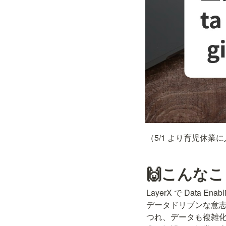
（5/1 より育児休
🙌こんな
LayerX で Data E
データドリブンな意
つれ、データも複雑化し