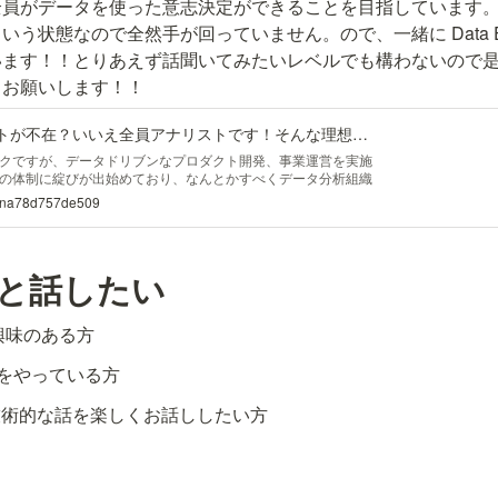
全員がデータを使った意志決定ができることを目指しています。
う状態なので全然手が回っていません。ので、一緒に Data Ena
います！！とりあえず話聞いてみたいレベルでも構わないので
くお願いします！！
バクラクにはアナリストが不在？いいえ全員アナリストです！そんな理想を実現するData Enabling teamをつくります｜Shun Takagiwa｜note
クですが、データドリブンなプロダクト開発、事業運営を実施
の体制に綻びが出始めており、なんとかすべくデータ分析組織
。本記事はそのあたりについて述べます。 改めまして、株式
/n/na78d757de509
 @shun_tak と申します。バクラク事業には立ち上げから携わり、
ジョンの開発・運用を担当しました。2022年は機械学習チームの
のイベントに登壇するなど活動しておりました。今年は本記事に
織の立ち上げに注力していきたいと思います。 バクラクにお
人と話したい
g に興味のある方
ing をやっている方
る技術的な話を楽しくお話ししたい方