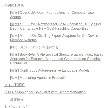
今週のTOPIC
[論文] OpenCUA: Open Foundations for Computer-Use
Agents
[論文] 1000 Layer Networks for Self-Supervised RL: Scaling
Depth Can Enable New Goal-Reaching Capabilities
[論文] MemLoRA: Distilling Expert Adapters for On-Device
Memory Systems
[blog] Saga パターンを理解する
[論文] BookRAG: A Hierarchical Structure-aware Index-based
Approach for Retrieval-Augmented Generation on Complex
Documents
[論文] Continuous Autoregressive Language Models
[論文] Measuring Agents in Production
メインTOPIC
LLM Reasoning for Cold-Start Item Recommendation
論文情報
1. どんなもの？