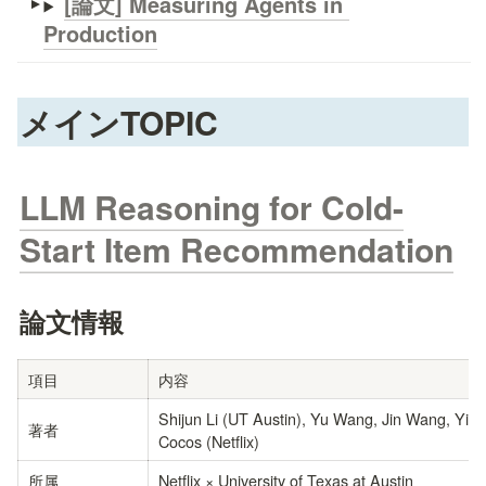
[論文] Measuring Agents in 
Production
メインTOPIC
LLM Reasoning for Cold-
Start Item Recommendation
論文情報
項目
内容
Shijun Li (UT Austin), Yu Wang, Jin Wang, Yin
著者
Cocos (Netflix)
所属
Netflix × University of Texas at Austin