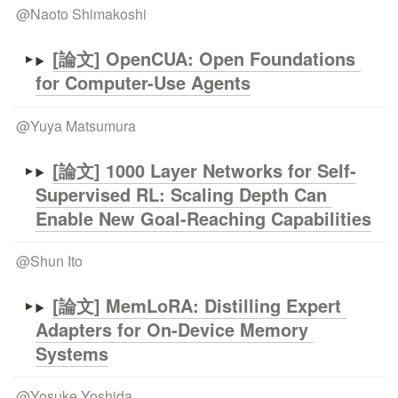
@
Naoto Shimakoshi
[論文] 
OpenCUA: Open Foundations 
for Computer-Use Agents
@
Yuya Matsumura
[論文] 
1000 Layer Networks for Self-
Supervised RL: Scaling Depth Can 
Enable New Goal-Reaching Capabilities
@
Shun Ito
[論文] 
MemLoRA: Distilling Expert 
Adapters for On-Device Memory 
Systems
@
Yosuke Yoshida