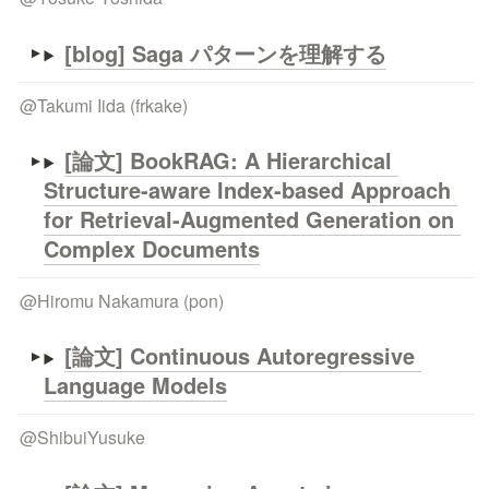
[blog] Saga パターンを理解する
@
Takumi Iida (frkake)
[論文] BookRAG: A Hierarchical 
Structure-aware Index-based Approach 
for Retrieval-Augmented Generation on 
Complex Documents
@
Hiromu Nakamura (pon)
[論文] 
Continuous Autoregressive 
Language Models
@
ShibuiYusuke