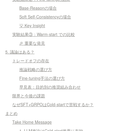
Base-Reasonの場合
Soft Self-Consistencyの場合
💡 Key Insight
実験結果③：Warm-start での比較
🎉 重要な発見
5. 議論はある？
トレードオフの存在
推論戦略の選び方
Fine-tuning手法の選び方
早見表：目的別の推奨組み合わせ
限界と今後の課題
なぜSFT+GRPOはCold-startで苦戦するか？
まとめ
Take Home Message
1. LLM推論はCold-start推薦に有効