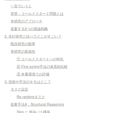
一言でいうと
背景：コールドスタート問題とは
本研究のアプローチ
提案する2つの推論戦略
2. 先行研究と比べてどこがすごい？
既存研究の限界
本研究の新規性
① コールドスタートへの特化
② Fine-tuning手法の体系的比較
③ 本番環境での評価
3. 技術や手法のキモはどこ？
タスク設定
Re-rankingタスク
提案手法A：Structural Reasoning
Step 1: 推論パス構築