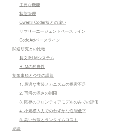
主要な機能
状態管理
Qwen3-Coder版との違い
サマリーエージェントベースライン
CodeActベースライン
関連研究との比較
長文脈LMシステム
RLMの独自性
制限事項と今後の課題
1. 最適な実装メカニズムの探索不足
2. 再帰の深さの制限
3. 既存のフロンティアモデルのみでの評価
4. 小規模入力でのわずかな性能低下
5. 高い分散とランタイムコスト
結論