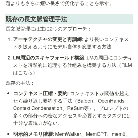
題よりもさらに
短い長さ
で劣化することを示す。
既存の長文脈管理手法
長文脈管理には主に2つのアプローチ：
アーキテクチャの変更と再訓練
: より長いコンテキス
トを扱えるようにモデル自体を変更する方法
LM周辺のスキャフォールド構築
: LMの周囲にコンテキ
ストを暗黙的に処理する仕組みを構築する方法（RLM
はこちら）
既存の手法：
コンテキスト圧縮・要約
: コンテキストが閾値を超え
たら繰り返し要約する手法（Baleen、OpenHands 
Context Condensation、ReSum等）。プロンプトの
多くの部分への密なアクセスを必要とするタスクには
十分な表現力がない。
明示的メモリ階層
: MemWalker、MemGPT、mem0、