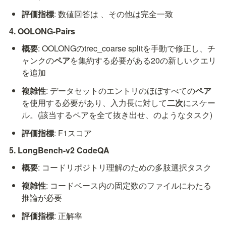
評価指標
: 数値回答は 
、その他は完全一致
4. OOLONG-Pairs
概要
: OOLONGのtrec_coarse splitを手動で修正し、チ
ャンクの
ペア
を集約する必要がある20の新しいクエリ
を追加
複雑性
: データセットのエントリのほぼすべての
ペア
を使用する必要があり、入力長に対して
二次
にスケー
ル。(該当するペアを全て抜き出せ、のようなタスク)
評価指標
: F1スコア
5. LongBench-v2 CodeQA
概要
: コードリポジトリ理解のための多肢選択タスク
複雑性
: コードベース内の固定数のファイルにわたる
推論が必要
評価指標
: 正解率