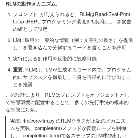
RLMの動作メカニズム
:
プロンプト 
 が与えられると、RLMはRead-Eval-Print 
Loop (REPL)プログラミング環境を初期化し、
 を変数
の値として設定
LMに環境の一般的な情報（例：文字列
の長さ）を提供
し、
を覗き込んで分解するコードを書くことを許可
実行による副作用を反復的に観察可能
重要
: 
RLMは、LMが生成するコード内で、プログラム
的にサブタスクを構築し、自身を再帰的に呼び出すこ
とを推奨
この設計により、RLMはプロンプトをオブジェクトとし
て外部環境に配置することで、多くの先行手法の根本的
な制限に対処。
実装: rlm/core/rlm.py のRLMクラスが上記のメカニズ
ムを実装。completion()メソッドが反復ループを制御
し、_completion_turn()で各ステップのLM呼び出し→