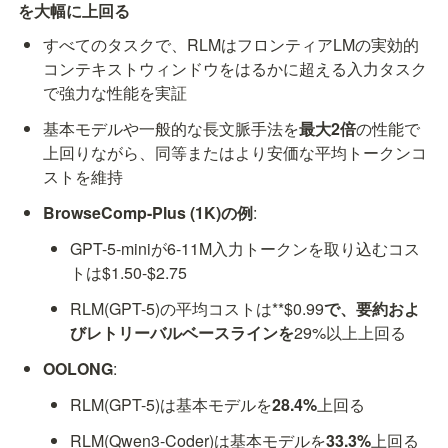
を大幅に上回る
すべてのタスクで、RLMはフロンティアLMの実効的
コンテキストウィンドウをはるかに超える入力タスク
で強力な性能を実証
基本モデルや一般的な長文脈手法を
最大2倍
の性能で
上回りながら、同等またはより安価な平均トークンコ
ストを維持
BrowseComp-Plus (1K)の例
:
GPT-5-miniが6-11M入力トークンを取り込むコス
トは$1.50-$2.75
RLM(GPT-5)の平均コストは**$0.99
で、要約およ
びレトリーバルベースラインを
29%以上上回る
OOLONG
:
RLM(GPT-5)は基本モデルを
28.4%
上回る
RLM(Qwen3-Coder)は基本モデルを
33.3%
上回る