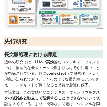
先行研究
長文脈処理における課題
近年の研究では、LLMの
実効的な
コンテキストウィンド
ウは、物理的な最大トークン数よりもはるかに短いこと
が指摘されている。特に
context rot
（文脈劣化）という
現象が知られており、GPT-5のような最先端モデルでさ
え、コンテキストが長くなると品質が急速に低下。
本論文は、この実効的なコンテキストウィンドウを
タス
クの複雑さと独立して理解することはできない
という仮
説を立てている。より「複雑な」問題は、シンプルな問