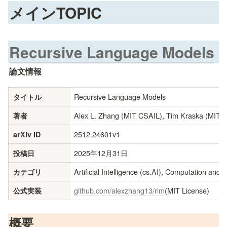
メインTOPIC
Recursive Language Models
論文情報
Recursive Language Models
タイトル
Alex L. Zhang (MIT CSAIL), Tim Kraska (MIT 
著者
2512.24601v1
arXiv ID
2025年12月31日
投稿日
Artificial Intelligence (cs.AI), Computation and
カテゴリ
github.com/alexzhang13/rlm
(MIT License)
公式実装
概要