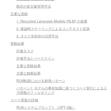
既存の長文脈管理手法
主要な貢献
1. Recursive Language Models (RLM) の提案
2. 推論時スケーリングによるコンテキスト拡張
3. タスク非依存の汎用手法
実験結果
評価タスク
評価手法とベースライン
主要な実験結果
主要な観察結果
RLM軌跡における創発パターン
パターン1: モデルの事前知識に基づくコード実行による入
力情報のフィルタリング
コード実装の詳細
RLMシステムプロンプト（GPT-5版）