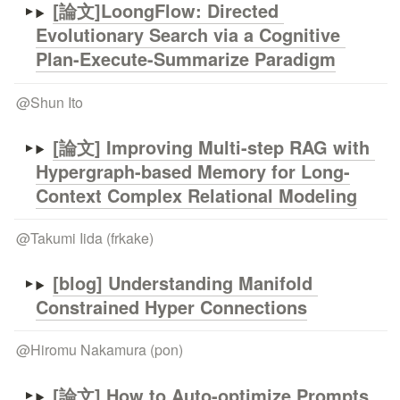
[論文]LoongFlow: Directed 
Evolutionary Search via a Cognitive 
@
Shun Ito
[論文] 
Improving Multi-step RAG with 
Hypergraph-based Memory for Long-
Context Complex Relational Modeling
@
Takumi Iida (frkake)
[blog] Understanding Manifold 
Constrained Hyper Connections
@
Hiromu Nakamura (pon)
[論文] How to Auto-optimize Prompts 