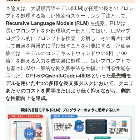
本論文は、大規模言語モデル(LLM)が任意の長さのプロン
プトを処理する新しい推論時スケーリング手法として、
Recursive Language Models (RLM)
 を提案。RLMは、
長いプロンプトを外部環境の一部として扱い、LLMがプ
ログラム的にプロンプトを検査・分解し、その断片に対
して自身を再帰的に呼び出すことを可能にする。評価実
験では、モデルのコンテキストウィンドウの2桁（100
倍）を超える入力を成功裏に処理し、短いプロンプトで
も基本LLMや一般的な長文脈手法を大幅に上回る性能を
示した。
GPT-5やQwen3-Coder-480Bといった最先端モ
デルを用いた4つの多様な長文脈タスクにおいて、クエリ
あたりのコストを同等またはより低く抑えながら、劇的
な性能向上を達成。