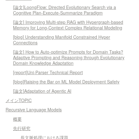
[論文]LoongFlow: Directed Evolutionary Search via a
Cognitive Plan-Execute-Summarize Paradigm
[論文] Improving Multi-step RAG with Hypergraph-based
Memory for Long-Context Complex Relational Modeling
[blog] Understanding Manifold Constrained Hyper
Connections
[論文] How to Auto-optimize Prompts for Domain Tasks?
Adaptive Prompting and Reasoning through Evolutionary
Domain Knowledge Adaptation
[report]Uni-Parser Technical Report
[blog]Raising the Bar on ML Model Deployment Safety
[論文]Adaptation of Agentic AI
メインTOPIC
Recursive Language Models
概要
先行研究
長文脈処理における課題