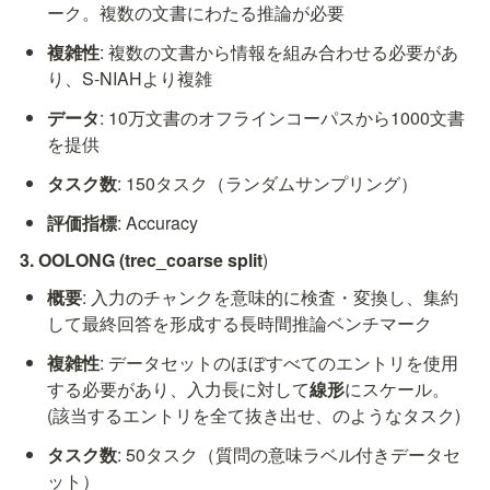
ーク。複数の文書にわたる推論が必要
複雑性
: 複数の文書から情報を組み合わせる必要があ
り、S-NIAHより複雑
データ
: 10万文書のオフラインコーパスから1000文書
を提供
タスク数
: 150タスク（ランダムサンプリング）
評価指標
: Accuracy
3. OOLONG (trec_coarse split
)
概要
: 入力のチャンクを意味的に検査・変換し、集約
して最終回答を形成する長時間推論ベンチマーク
複雑性
: データセットのほぼすべてのエントリを使用
する必要があり、入力長に対して
線形
にスケール。
(該当するエントリを全て抜き出せ、のようなタスク)
タスク数
: 50タスク（質問の意味ラベル付きデータセ
ット）