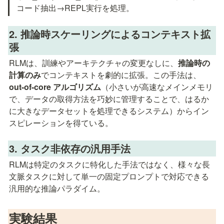
コード抽出→REPL実行を処理。
2. 推論時スケーリングによるコンテキスト拡
張
RLMは、訓練やアーキテクチャの変更なしに、
推論時の
計算のみ
でコンテキストを劇的に拡張。この手法は、
out-of-core アルゴリズム
（小さいが高速なメインメモリ
で、データの取得方法を巧妙に管理することで、はるか
に大きなデータセットを処理できるシステム）からイン
スピレーションを得ている。
3. タスク非依存の汎用手法
RLMは特定のタスクに特化した手法ではなく、様々な長
文脈タスクに対して単一の固定プロンプトで対応できる
汎用的な推論パラダイム。
実験結果