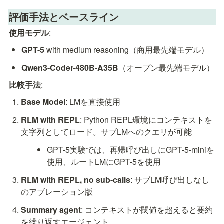
評価手法とベースライン
使用モデル
:
GPT-5
 with medium reasoning（商用最先端モデル）
Qwen3-Coder-480B-A35B
（オープン最先端モデル）
比較手法
:
Base Model
: LMを直接使用
RLM with REPL
: Python REPL環境にコンテキストを
文字列としてロード。サブLMへのクエリが可能
GPT-5実験では、再帰呼び出しにGPT-5-miniを
使用、ルートLMにGPT-5を使用
RLM with REPL, no sub-calls
: サブLM呼び出しなし
のアブレーション版
Summary agent
: コンテキストが閾値を超えると要約
を繰り返すエージェント