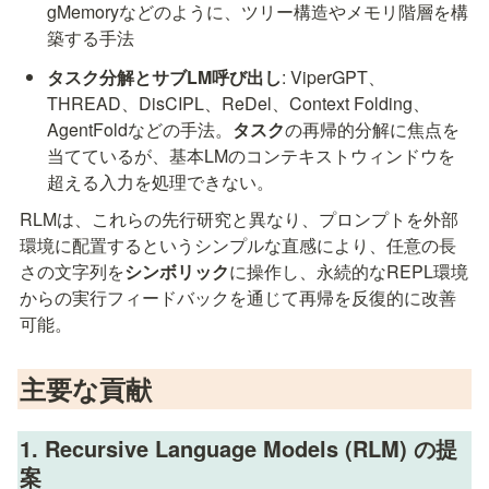
gMemoryなどのように、ツリー構造やメモリ階層を構
築する手法
タスク分解とサブLM呼び出し
: ViperGPT、
THREAD、DisCIPL、ReDel、Context Folding、
AgentFoldなどの手法。
タスク
の再帰的分解に焦点を
当てているが、基本LMのコンテキストウィンドウを
超える入力を処理できない。
RLMは、これらの先行研究と異なり、プロンプトを外部
環境に配置するというシンプルな直感により、任意の長
さの文字列を
シンボリック
に操作し、永続的なREPL環境
からの実行フィードバックを通じて再帰を反復的に改善
可能。
主要な貢献
1. Recursive Language Models (RLM) の提
案