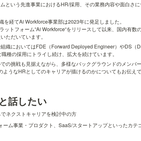
ームという先進事業におけるHR/採用、その業務内容や面白さ
織を経てAi Workforce事業部は2023年に発足しました。

プラットフォーム”Ai Workforce”をリリースして以来、国内
入いただいています。
いてはFDE（Forward Deployed Engineer）やDS（Depl
など新たな職種の採用にトライし続け、拡大を続けています。
での挑戦も見据えながら、多様なバックグラウンドのメンバーで
業で、どのようなHRとしてのキャリアが描けるのかについてもお伝
人と話したい
ちでネクストキャリアを検討中の方
フォーム事業・プロダクト、SaaS/スタートアップといったカテ