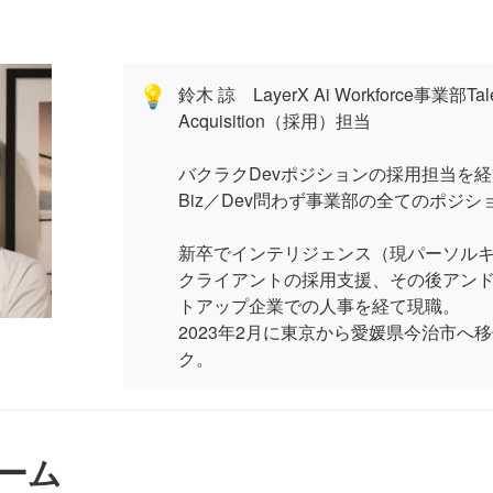
鈴木 諒　LayerX Ai Workforce事業部Talen
💡
Acquisition（採用）担当

バクラクDevポジションの採用担当を経
Biz／Dev問わず事業部の全てのポジシ
新卒でインテリジェンス（現パーソル
クライアントの採用支援、その後アン
トアップ企業での人事を経て現職。

2023年2月に東京から愛媛県今治市へ
ク。
ォーム