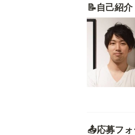
📝自己紹介
📤応募フ