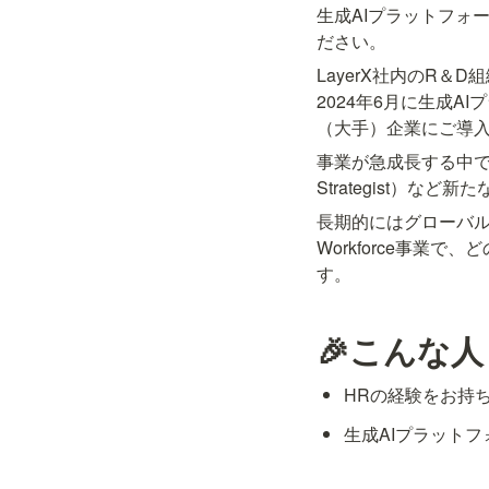
生成AIプラットフォ
ださい。
LayerX社内のR＆D組
2024年6月に生成AI
（大手）企業にご導
事業が急成長する中で組織にお
Strategist）
長期的にはグローバル
Workforce事
す。
🎉こんな
HRの経験をお持
生成AIプラット