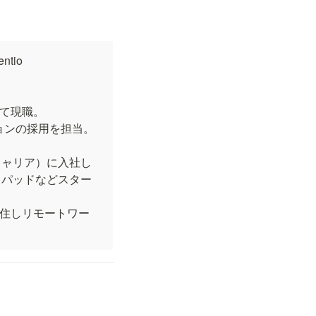
tio 
て現職。

ョンの採用を担当。

キャリア）に入社し
ドパッドなどスター
移住しリモートワー