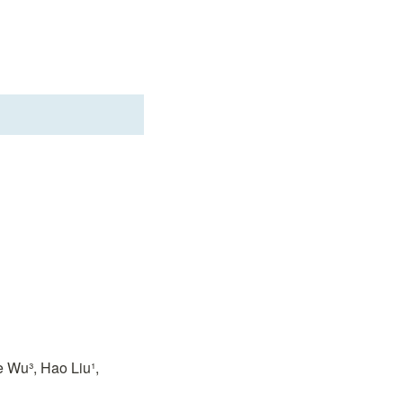
 Wu³, Hao Liu¹, 