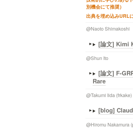
別機会にて推奨）
出典を埋め込みURL
@
Naoto Shimakoshi
[論文] 
Kimi 
@
Shun Ito
[論文] 
F-GRP
Rare
@
Takumi Iida (frkake)
[blog] C
@
Hiromu Nakamura (