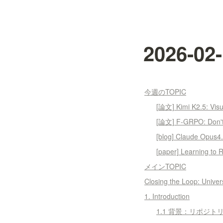
2026-
今週のTOPIC
[論文] Kimi K2.5: Visua
[論文] F-GRPO: Don't 
[blog] Claude
[paper] Learning to 
メインTOPIC
Closing the Loop: Unive
1. Introduction
1.1 背景：リポジ