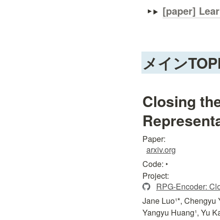
[paper] Lea
メインTOP
Closing th
Representa
Paper: 
arxiv.org
Code: 
‣
Project: 
RPG-Encoder: Clos
Jane Luo¹*, Chengyu Yi
Yangyu Huang¹, Yu Kan