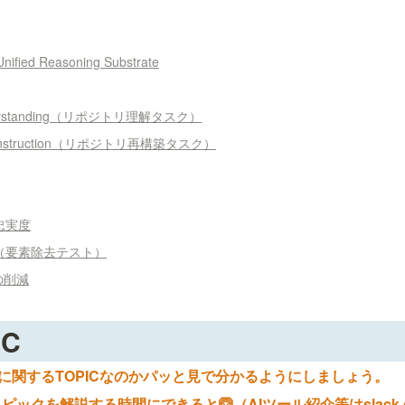
Unified Reasoning Substrate
Understanding（リポジトリ理解タスク）
Reconstruction（リポジトリ再構築タスク）
忠実度
（要素除去テスト）
の削減
IC
] など何に関するTOPICなのかパッと見で分かるようにしましょう。
ックを解説する時間にできると🙆（AIツール紹介等はslack c