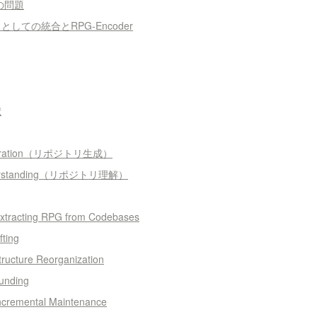
の問題
としての統合とRPG-Encoder
献
Generation（リポジトリ生成）
Understanding（リポジトリ理解）
xtracting RPG from Codebases
fting
ructure Reorganization
ounding
Incremental Maintenance