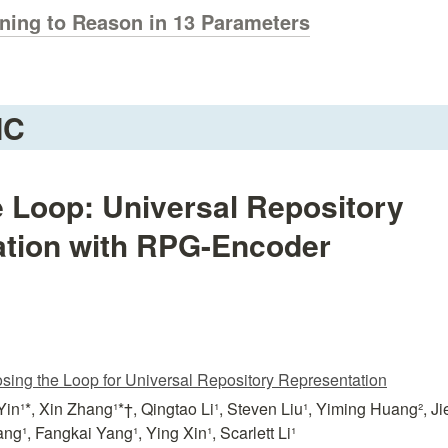
rning to Reason in 13 Parameters
IC
e Loop: Universal Repository 
tion with RPG-Encoder
ing the Loop for Universal Repository Representation
n¹*, Xin Zhang¹*†, Qingtao Li¹, Steven Liu¹, Yiming Huang², Jie
g¹, Fangkai Yang¹, Ying Xin¹, Scarlett Li¹