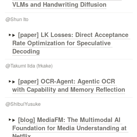
VLMs and Handwriting Diffusion
@
Shun Ito
[paper] 
LK Losses: Direct Acceptance 
Rate Optimization for Speculative 
Decoding
@
Takumi Iida (frkake)
[paper] OCR-Agent: Agentic OCR 
with Capability and Memory Reflection
@
ShibuiYusuke
[blog] 
MediaFM: The Multimodal AI 
Foundation for Media Understanding at 
Netflix