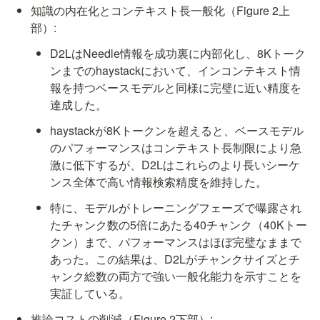
知識の内在化とコンテキスト長一般化（Figure 2上
部）:
D2LはNeedle情報を成功裏に内部化し、8Kトーク
ンまでのhaystackにおいて、インコンテキスト情
報を持つベースモデルと同様に完璧に近い精度を
達成した。
haystackが8Kトークンを超えると、ベースモデル
のパフォーマンスはコンテキスト長制限により急
激に低下するが、D2Lはこれらのより長いシーケ
ンス全体で高い情報検索精度を維持した。
特に、モデルがトレーニングフェーズで曝露され
たチャンク数の5倍にあたる40チャンク（40Kトー
クン）まで、パフォーマンスはほぼ完璧なままで
あった。この結果は、D2Lがチャンクサイズとチ
ャンク総数の両方で強い一般化能力を示すことを
実証している。
推論コストの削減（Figure 2下部）: