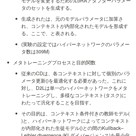
モデル
を変更するためのLoRAアダプターパラメー
タのセット
を生成する。
生成された
は、元のモデルパラメータ
に加算さ
れ、コンテキストが内部化されたモデル
を形成す
る。ここで、
と表される。
(実験の設定ではハイパーネットワークのパラメー
タ数は309M)
メタトレーニングプロセスと目的関数
従来のCDは、各コンテキストに対して個別のパラ
メータ更新(
)を最適化する必要があった。これに
対し、D2Lは単一のハイパーネットワーク
をメタ
トレーニングし、多様なコンテキスト(タスク)に
わたって汎化することを目指す。
その目的は、コンテキスト条件付きの教師モデル(
)と、ハイパーネットワークによってコンテキスト
が内部化された生徒モデル(
)との間のKullback–
Leibler divergence (KLダイバージェンス)を最小化