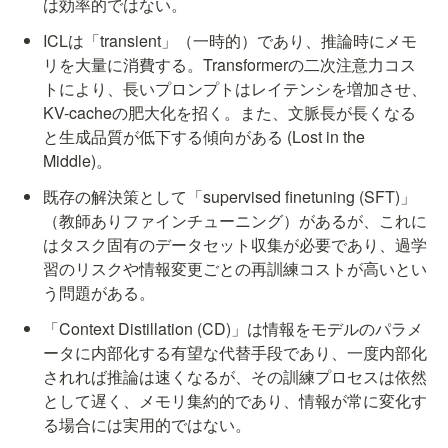
は効率的ではない。
ICLは「transient」（一時的）であり、推論時にメモ
リを大量に消費する。Transformerの二次注意力コス
トにより、長いプロンプトはレイテンシを増加させ、
KV-cacheの肥大化を招く。また、文脈長が長くなる
と生成品質が低下する傾向がある (Lost in the 
Middle)。
既存の解決策として「supervised finetuning (SFT)」
（教師ありファインチューニング）があるが、これに
はタスク固有のデータセット収集が必要であり、過学
習のリスクや情報変更ごとの再訓練コストが高いとい
う問題がある。
「Context Distillation (CD)」は情報をモデルのパラメ
ータに内部化する有望な代替手段であり、一度内部化
されれば推論は速くなるが、その訓練プロセスは依然
として遅く、メモリ集約的であり、情報が常に変化す
る場合には実用的ではない。