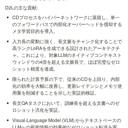
D2Lの主な貢献:
CDプロセスをハイパーネットワークに蒸留し、単一
のフォワードパスで内部化オーバーヘッドを償却する
メタ学習目的を導入。
入力長の変動に強く、長文脈をチャンク化することで
高ランクLoRAを生成できる設計されたアーキテクチ
ャ。これにより、対象LLMのネイティブコンテキスト
ウィンドウの4倍を超える文脈長で、ほぼ完璧なゼロ
ショット精度を達成。
限られた計算予算の下で、従来のCDを上回り、内部
化の効率を大幅に改善し、更新レイテンシとメモリ使
用量を削減することを示した実証的検証。
長文QAタスクにおいて、訓練長を超える文書へのゼ
ロショット汎化を実証。
Visual-Language Model (VLM) からテキストベースの
LLMへの視覚情報の効果的なゼロショット転送を実