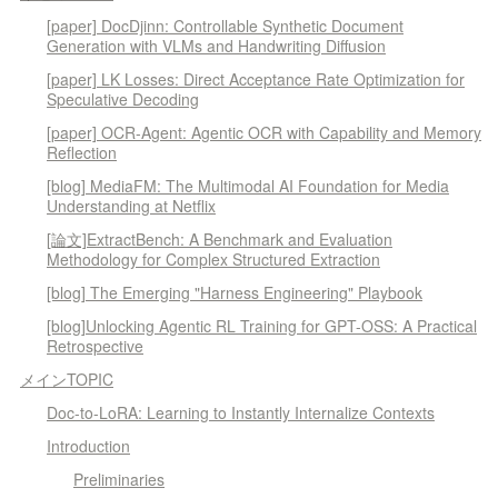
[paper] DocDjinn: Controllable Synthetic Document
Generation with VLMs and Handwriting Diffusion
[paper] LK Losses: Direct Acceptance Rate Optimization for
Speculative Decoding
[paper] OCR-Agent: Agentic OCR with Capability and Memory
Reflection
[blog] MediaFM: The Multimodal AI Foundation for Media
Understanding at Netflix
[論文]ExtractBench: A Benchmark and Evaluation
Methodology for Complex Structured Extraction
[blog] The Emerging "Harness Engineering" Playbook
[blog]Unlocking Agentic RL Training for GPT-OSS: A Practical
Retrospective
メインTOPIC
Doc-to-LoRA: Learning to Instantly Internalize Contexts
Introduction
Preliminaries