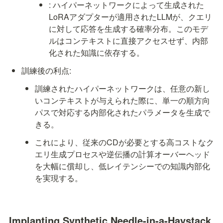
: ハイパーネットワーク
によって生成された
LoRAアダプターが適用されたLLM
が、クエリ
に対して応答
を生成する確率分布。このモデ
ルはコンテキスト
に直接アクセスせず、内部
化された知識に依存する。
訓練後の利点:
訓練されたハイパーネットワークは、任意の新し
いコンテキスト
が与えられた際に、単一の順方向
パスで対応する内部化されたパラメータ
を生成で
きる。
これにより、従来のCDが必要とする高コストなク
エリ生成プロセスや逆伝播の計算オーバーヘッド
を大幅に償却し、低レイテンシーでの知識内部化
を実現する。
Implanting Synthetic Needle-in-a-Haystack 