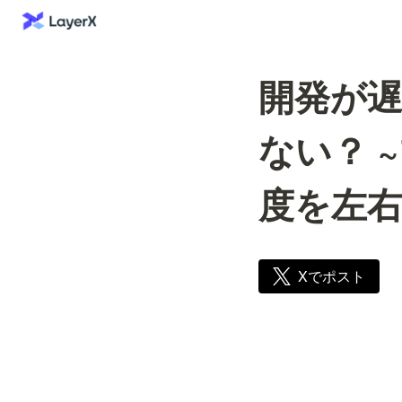
開発が
ない？ 
度を左右
Xでポスト