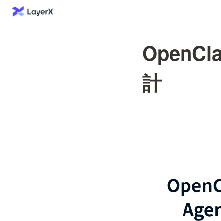
OpenC
計