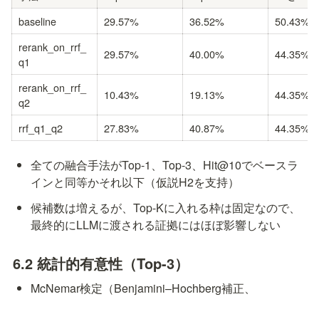
baseline
29.57%
36.52%
50.43%
rerank_on_rrf_
29.57%
40.00%
44.35%
q1
rerank_on_rrf_
10.43%
19.13%
44.35%
q2
rrf_q1_q2
27.83%
40.87%
44.35%
全ての融合手法がTop-1、Top-3、Hit@10でベースラ
インと同等かそれ以下（仮説H2を支持）
候補数は増えるが、Top-Kに入れる枠は固定なので、
最終的にLLMに渡される証拠にはほぼ影響しない
6.2 統計的有意性（Top-3）
McNemar検定（Benjamini–Hochberg補正、
FDR=0.05）で検定