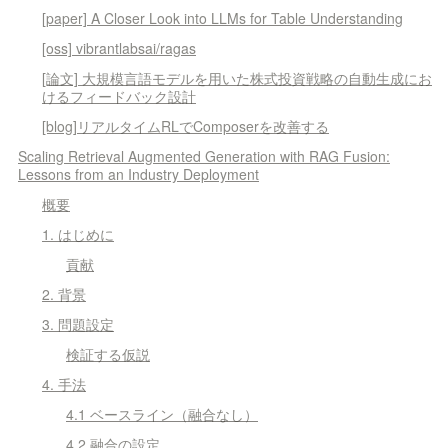
[paper] A Closer Look into LLMs for Table Understanding
[oss] vibrantlabsai/ragas
[論文] 大規模言語モデルを用いた株式投資戦略の自動生成にお
けるフィードバック設計
[blog]リアルタイムRLでComposerを改善する
Scaling Retrieval Augmented Generation with RAG Fusion:
Lessons from an Industry Deployment
概要
1. はじめに
貢献
2. 背景
3. 問題設定
検証する仮説
4. 手法
4.1 ベースライン（融合なし）
4.2 融合の設定