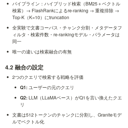
パイプライン：ハイブリッド検索（BM25＋ベクトル
検索）→ 
FlashRank
によるre-ranking → 重複排除 → 
Top-K（K=10）にtruncation
全実験で文書コーパス・チャンク分割・メタデータフ
ィルタ・検索件数・re-rankingモデル・パラメータは
同一
唯一の違いは検索融合の有無
4.2 融合の設定
2つのクエリで検索する戦略を評価
Q1:
 ユーザーの元のクエリ
Q2:
 LLM（LLaMAベース）がQ1を言い換えたクエ
リ
文書は512トークンのチャンクに分割し、Graniteモデ
ルでベクトル化