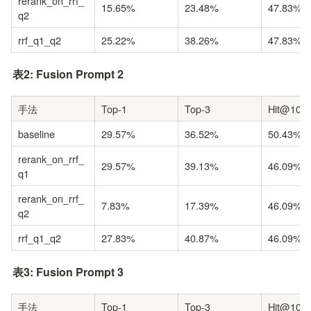
rerank_on_rrf_
15.65%
23.48%
47.83%
q2
rrf_q1_q2
25.22%
38.26%
47.83%
表2: Fusion Prompt 2
手法
Top-1
Top-3
Hit@10
baseline
29.57%
36.52%
50.43%
rerank_on_rrf_
29.57%
39.13%
46.09%
q1
rerank_on_rrf_
7.83%
17.39%
46.09%
q2
rrf_q1_q2
27.83%
40.87%
46.09%
表3: Fusion Prompt 3
手法
Top-1
Top-3
Hit@10