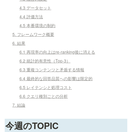
4.3 データセット
4.4 評価方法
4.5 本番環境の制約
5. フレームワーク概要
6. 結果
6.1 再現率の向上はre-ranking後に消える
6.2 統計的有意性（Top-3）
6.3 重複コンテンツと矛盾する情報
6.4 最終的な回答品質への影響は限定的
6.5 レイテンシと処理コスト
6.6 クエリ種別ごとの分析
7. 結論
今週のTOPIC