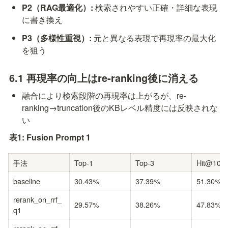
P2（RAG最適化）:
 検索されやすい正確・詳細な表現
に書き換え
P3（多様性重視）:
 元と異なる表現で再現率の最大化
を狙う
6.1 再現率の向上はre-ranking後に消える
融合により検索段階の再現率は上がるが、re-
ranking→truncation後のKBレベル精度には反映されな
い
表1: Fusion Prompt 1
手法
Top-1
Top-3
Hit@10
baseline
30.43%
37.39%
51.30%
rerank_on_rrf_
29.57%
38.26%
47.83%
q1