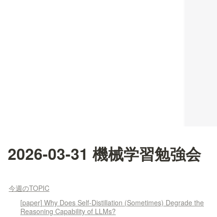
2026-03-31 機械学習勉強会
今週のTOPIC
[paper] Why Does Self-Distillation (Sometimes) Degrade the
Reasoning Capability of LLMs?