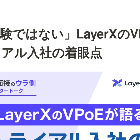
験ではない」LayerXのV
イアル入社の着眼点