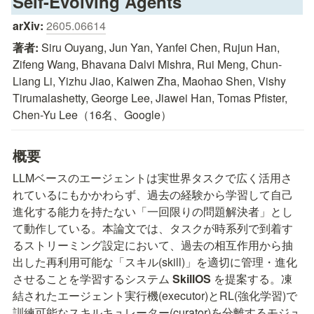
Self-Evolving Agents
arXiv:
2605.06614
著者:
 Siru Ouyang, Jun Yan, Yanfei Chen, Rujun Han, 
Zifeng Wang, Bhavana Dalvi Mishra, Rui Meng, Chun-
Liang Li, Yizhu Jiao, Kaiwen Zha, Maohao Shen, Vishy 
Tirumalashetty, George Lee, Jiawei Han, Tomas Pfister, 
Chen-Yu Lee（16名、Google）
概要
LLMベースのエージェントは実世界タスクで広く活用さ
れているにもかかわらず、過去の経験から学習して自己
進化する能力を持たない「一回限りの問題解決者」とし
て動作している。本論文では、タスクが時系列で到着す
るストリーミング設定において、過去の相互作用から抽
出した再利用可能な「スキル(skill)」を適切に管理・進化
させることを学習するシステム 
SkillOS
 を提案する。凍
結されたエージェント実行機(executor)とRL(強化学習)で
訓練可能なスキルキュレーター(curator)を分離するモジュ