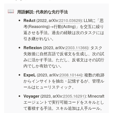
📖
用語解説: 代表的な先行手法
ReAct
 (2022, arXiv:
2210.03629
): LLMに「思
考(Reasoning)→行動(Acting)」を交互に繰り
返させる手法。過去の経験は次のタスクには
引き継がれない。
Reflexion
 (2023, arXiv:
2303.11366
): タスク
失敗後に自然言語で反省文を生成し、次の試
みに活かす手法。ただし、反省文はその試行
内でしか有効でない。
ExpeL
 (2023, arXiv:
2308.10144
): 複数の軌跡
からインサイトを抽出・記憶するが、管理ル
ールはヒューリスティック。
Voyager
 (2023, arXiv:
2305.16291
): Minecraft
エージェントで実行可能コードをスキルとし
て蓄積する手法。スキル追加は人手ルール。