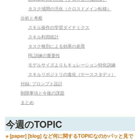
タスク域間の汎化（クロスドメイン転移）
分析と考察
スキル操作の学習ダイナミクス
スキル利用統計
タスク種別による効果の差異
RL訓練の重要性
モデルサイズよりもキュレーション特化訓練
スキルリポジトリの進化（ケーススタディ）
付録: プロンプト設計
制限事項と今後の課題
まとめ
今週のTOPIC
※ [paper] [blog] など何に関するTOPICなのかパッと見で