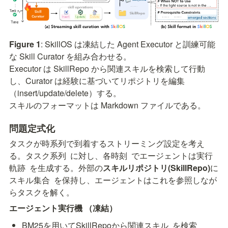
Figure 1
: SkillOS は凍結した Agent Executor と訓練可能
な Skill Curator を組み合わせる。

Executor は SkillRepo から関連スキルを検索して行動
し、Curator は経験に基づいてリポジトリを編集
（insert/update/delete）する。

スキルのフォーマットは Markdown ファイルである。
問題定式化
タスクが時系列で到着するストリーミング設定を考え
る。タスク系列 
 に対し、各時刻 
 でエージェントは実行
軌跡 
 を生成する。外部の
スキルリポジトリ(SkillRepo)
に
スキル集合 
 を保持し、エージェントはこれを参照しなが
らタスクを解く。
エージェント実行機 
（凍結）
BM25を用いてSkillRepoから関連スキル 
 を検索