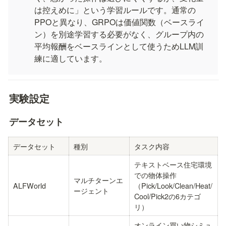
は控えめに」という学習ルールです。通常の
PPOと異なり、GRPOは価値関数（ベースライ
ン）を別途学習する必要がなく、グループ内の
平均報酬をベースラインとして使うためLLM訓
練に適しています。
実験設定
データセット
データセット
種別
タスク内容
テキストベース住宅環境
での物体操作
マルチターンエ
ALFWorld
（Pick/Look/Clean/Heat/
ージェント
Cool/Pick2の6カテゴ
リ）
オンライン買い物シミュ