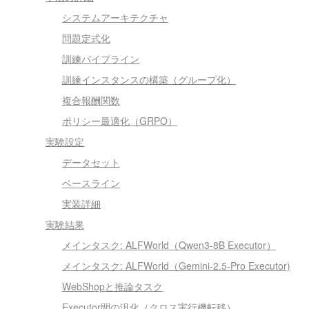
システムアーキテクチャ
問題定式化
訓練パイプライン
訓練インスタンスの構築（グループ化）
複合報酬関数
ポリシー最適化（GRPO）
実験設定
データセット
ベースライン
実装詳細
実験結果
メインタスク: ALFWorld（Qwen3-8B Executor）
メインタスク: ALFWorld（Gemini-2.5-Pro Executor)
WebShopと推論タスク
Executor間の汎化（クロス実行機転移）