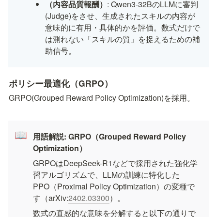
（内容品質報酬）
: Qwen3-32BのLLMに審判
(Judge)をさせ、生成されたスキルの内容が
意味的に有用・具体的かを評価。数式だけで
は測れない「スキルの質」を捉えるための補
助信号。
ポリシー最適化（GRPO）
GRPO(Grouped Reward Policy Optimization)を採用。
📖
用語解説: GRPO（Grouped Reward Policy 
Optimization）
GRPOはDeepSeek-R1などで採用された強化学
習アルゴリズムで、LLMの訓練に特化した
PPO（Proximal Policy Optimization）の変種で
す（arXiv:
2402.03300
）。
数式の直感的な意味を分解すると以下の通りで