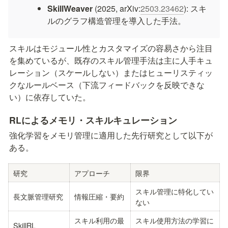
SkillWeaver
 (2025, arXiv:
2503.23462
): スキ
ルのグラフ構造管理を導入した手法。
スキルはモジュール性とカスタマイズの容易さから注目
を集めているが、既存のスキル管理手法は主に人手キュ
レーション（スケールしない）またはヒューリスティッ
クなルールベース（下流フィードバックを反映できな
い）に依存していた。
RLによるメモリ・スキルキュレーション
強化学習をメモリ管理に適用した先行研究として以下が
ある。
研究
アプローチ
限界
スキル管理に特化してい
長文脈管理研究
情報圧縮・要約
ない
スキル利用の最
スキル使用方法の学習に
SkillRL