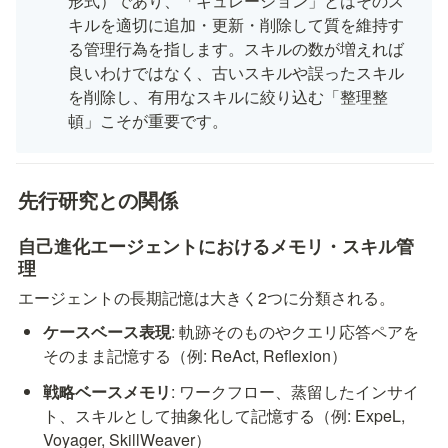
形式）であり、「キュレーション」とはそのス
キルを適切に追加・更新・削除して質を維持す
る管理行為を指します。スキルの数が増えれば
良いわけではなく、古いスキルや誤ったスキル
を削除し、有用なスキルに絞り込む「整理整
頓」こそが重要です。
先行研究との関係
自己進化エージェントにおけるメモリ・スキル管
理
エージェントの長期記憶は大きく2つに分類される。
ケースベース表現
: 軌跡そのものやクエリ応答ペアを
そのまま記憶する（例: ReAct, Reflexion）
戦略ベースメモリ
: ワークフロー、蒸留したインサイ
ト、スキルとして抽象化して記憶する（例: ExpeL, 
Voyager, SkillWeaver）