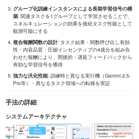
グループ化訓練インスタンスによる長期学習信号の構
築
: 関連タスクを1グループとして学習させることで、
スキルキュレーションの効果を後続タスク性能として
観測可能にする
複合報酬関数の設計
: タスク結果・関数呼び出し有効
性・内容品質・圧縮インセンティブの4成分を組み合
わせた報酬により、間接的・遅延フィードバックから
有効な学習信号を獲得
強力な汎化性能
: 訓練時と異なる実行機（Gemini-2.5-
Pro等）・異なるタスク領域への転移を実証
手法の詳細
システムアーキテクチャ