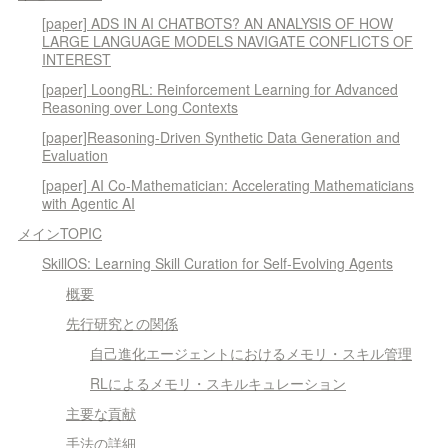
[paper] ADS IN AI CHATBOTS? AN ANALYSIS OF HOW
LARGE LANGUAGE MODELS NAVIGATE CONFLICTS OF
INTEREST
[paper] LoongRL: Reinforcement Learning for Advanced
Reasoning over Long Contexts
[paper]Reasoning-Driven Synthetic Data Generation and
Evaluation
[paper] AI Co-Mathematician: Accelerating Mathematicians
with Agentic AI
メインTOPIC
SkillOS: Learning Skill Curation for Self-Evolving Agents
概要
先行研究との関係
自己進化エージェントにおけるメモリ・スキル管理
RLによるメモリ・スキルキュレーション
主要な貢献
手法の詳細