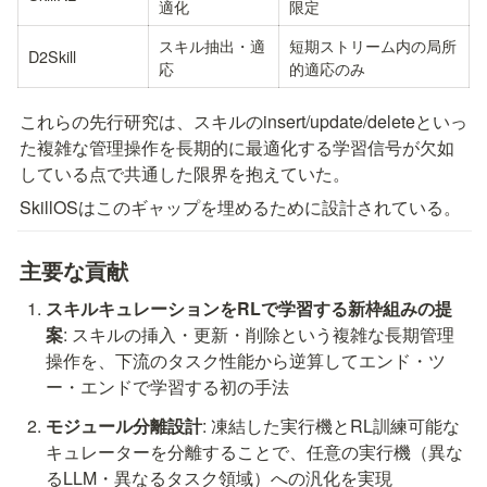
適化
限定
スキル抽出・適
短期ストリーム内の局所
D2Skill
応
的適応のみ
これらの先行研究は、スキルのinsert/update/deleteといっ
た複雑な管理操作を長期的に最適化する学習信号が欠如
している点で共通した限界を抱えていた。
SkillOSはこのギャップを埋めるために設計されている。
主要な貢献
スキルキュレーションをRLで学習する新枠組みの提
案
: スキルの挿入・更新・削除という複雑な長期管理
操作を、下流のタスク性能から逆算してエンド・ツ
ー・エンドで学習する初の手法
モジュール分離設計
: 凍結した実行機とRL訓練可能な
キュレーターを分離することで、任意の実行機（異な
るLLM・異なるタスク領域）への汎化を実現