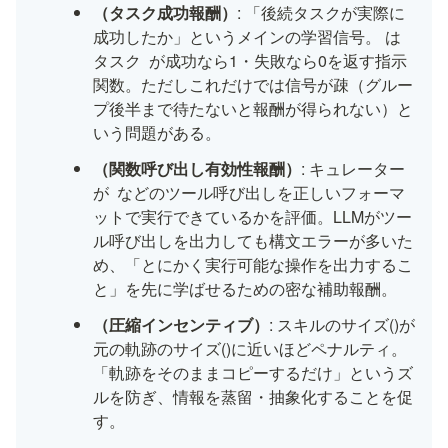
（タスク成功報酬）
: 「後続タスクが実際に
成功したか」というメインの学習信号。
 は
タスク 
 が成功なら1・失敗なら0を返す指示
関数。ただしこれだけでは信号が疎（グルー
プ後半まで待たないと報酬が得られない）と
いう問題がある。
（関数呼び出し有効性報酬）
: キュレーター
が 
 などのツール呼び出しを正しいフォーマ
ットで実行できているかを評価。LLMがツー
ル呼び出しを出力しても構文エラーが多いた
め、「とにかく実行可能な操作を出力するこ
と」を先に学ばせるための密な補助報酬。
（圧縮インセンティブ）
: スキルのサイズ(
)が
元の軌跡のサイズ(
)に近いほどペナルティ。
「軌跡をそのままコピーするだけ」というズ
ルを防ぎ、情報を蒸留・抽象化することを促
す。