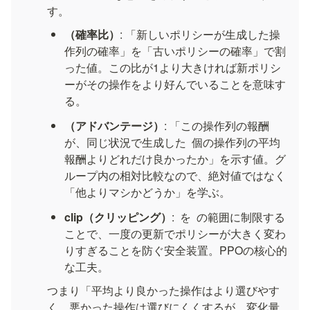
す。
（確率比）
: 「新しいポリシーが生成した操
作列の確率」を「古いポリシーの確率」で割
った値。この比が1より大きければ新ポリシ
ーがその操作をより好んでいることを意味す
る。
（アドバンテージ）
: 「この操作列の報酬
が、同じ状況で生成した 
 個の操作列の平均
報酬よりどれだけ良かったか」を示す値。グ
ループ内の相対比較なので、絶対値ではなく
「他よりマシかどうか」を学ぶ。
clip（クリッピング）
: 
 を 
 の範囲に制限する
ことで、一度の更新でポリシーが大きく変わ
りすぎることを防ぐ安全装置。PPOの核心的
な工夫。
つまり「平均より良かった操作はより選びやす
く、悪かった操作は選びにくくするが、変化量