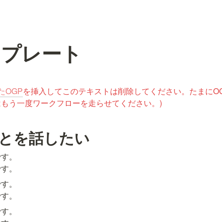
ンプレート
たOGP
を挿入してこのテキストは削除してください。たまにO
もう一度ワークフローを走らせてください。)
ことを話したい
す。

です。
す。

です。
す。
