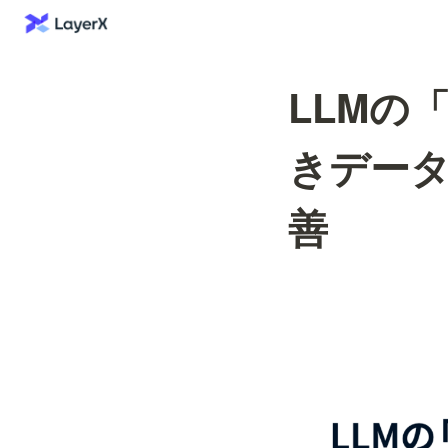
LLMの
きデー
善