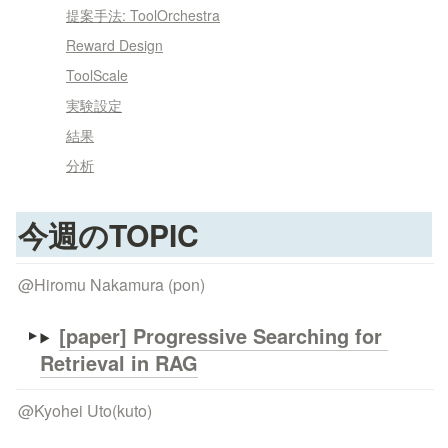
提案手法: ToolOrchestra
Reward Design
ToolScale
実験設定
結果
分析
今週のTOPIC
@
Hiromu Nakamura (pon)
[paper] 
Progressive Searching for 
Retrieval in RAG
@
Kyohei Uto(kuto)