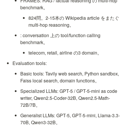
FRAMES: RAG / factual reasoning の multi-hop 
benchmark。
824問。2-15本の Wikipedia article をまたぐ 
multi-hop reasoning。
: conversation 上の tool/function calling 
benchmark。
telecom, retail, airline の3 domain。
Evaluation tools:
Basic tools: Tavily web search, Python sandbox, 
Faiss local search, domain functions。
Specialized LLMs: GPT-5 / GPT-5-mini as code 
writer, Qwen2.5-Coder-32B, Qwen2.5-Math-
72B/7B。
Generalist LLMs: GPT-5, GPT-5-mini, Llama-3.3-
70B, Qwen3-32B。