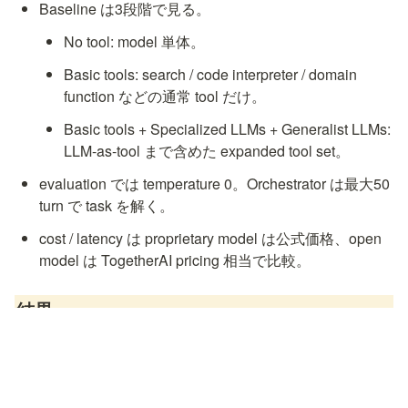
Baseline は3段階で見る。
No tool: model 単体。
Basic tools: search / code interpreter / domain 
function などの通常 tool だけ。
Basic tools + Specialized LLMs + Generalist LLMs: 
LLM-as-tool まで含めた expanded tool set。
evaluation では temperature 0。Orchestrator は最大50 
turn で task を解く。
cost / latency は proprietary model は公式価格、open 
model は TogetherAI pricing 相当で比較。
結果