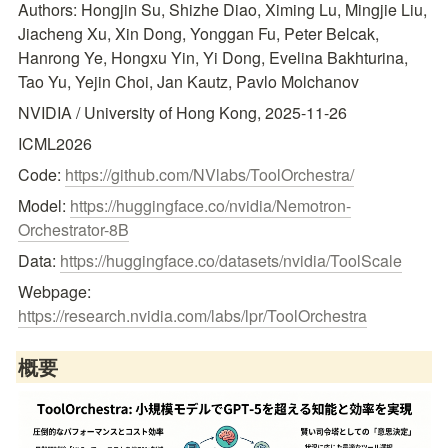
Authors: Hongjin Su, Shizhe Diao, Ximing Lu, Mingjie Liu, 
Jiacheng Xu, Xin Dong, Yonggan Fu, Peter Belcak, 
Hanrong Ye, Hongxu Yin, Yi Dong, Evelina Bakhturina, 
Tao Yu, Yejin Choi, Jan Kautz, Pavlo Molchanov
NVIDIA / University of Hong Kong, 2025-11-26
ICML2026
Code: 
https://github.com/NVlabs/ToolOrchestra/
Model: 
https://huggingface.co/nvidia/Nemotron-
Orchestrator-8B
Data: 
https://huggingface.co/datasets/nvidia/ToolScale
Webpage: 
https://research.nvidia.com/labs/lpr/ToolOrchestra
概要