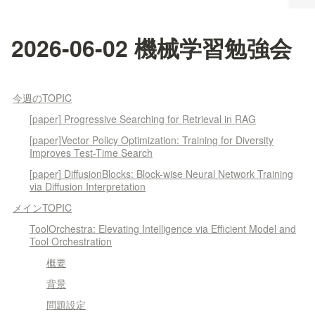
2026-06-02 機械学習勉強会
今週のTOPIC
[paper] Progressive Searching for Retrieval in RAG
[paper]Vector Policy Optimization: Training for Diversity
Improves Test-Time Search
[paper] DiffusionBlocks: Block-wise Neural Network Training
via Diffusion Interpretation
メインTOPIC
ToolOrchestra: Elevating Intelligence via Efficient Model and
Tool Orchestration
概要
背景
問題設定