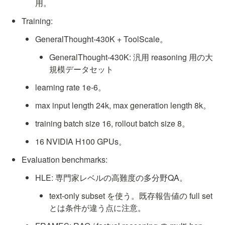
用。
Training:
GeneralThought-430K + ToolScale。
GeneralThought-430K: 汎用 reasoning 用の大
規模データセット
learning rate 1e-6。
max input length 24k, max generation length 8k。
training batch size 16, rollout batch size 8。
16 NVIDIA H100 GPUs。
Evaluation benchmarks:
HLE: 専門家レベルの高難度の多分野QA。
text-only subset を使う。既存報告値の full set 
とは条件が違う点に注意。