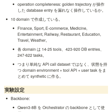
operation completeness: golden trajectory が操作
した database entry を漏れなく操作しているか。
10 domain で作成している。
Finance, Sport, E-commerce, Medicine, 
Entertainment, Railway, Restaurant, Education, 
Travel, Weather。
各 domain は 14-25 tools、423-920 DB entries、
247-622 tasks。
つまり単純な API call dataset ではなく、状態を持
つ domain environment + tool API + user task をま
とめて synthetic に作る。
実験設定
Backbone:
Qwen3-8B を Orchestrator の backbone として使