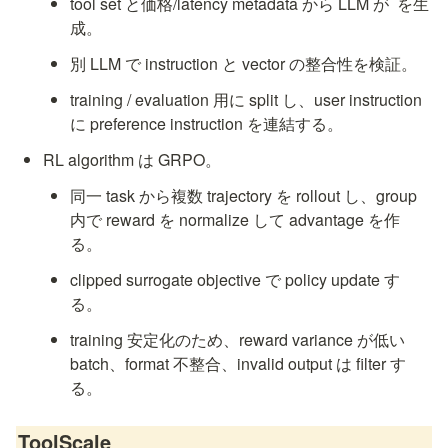
tool set と価格/latency metadata から LLM が 
 を生
成。
別 LLM で instruction と vector の整合性を検証。
training / evaluation 用に split し、user instruction 
に preference instruction を連結する。
RL algorithm は GRPO。
同一 task から複数 trajectory を rollout し、group 
内で reward を normalize して advantage を作
る。
clipped surrogate objective で policy update す
る。
training 安定化のため、reward variance が低い 
batch、format 不整合、invalid output は filter す
る。
ToolScale