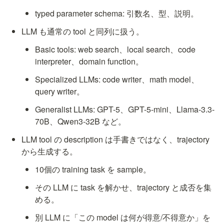
typed parameter schema: 引数名、型、説明。
LLM も通常の tool と同列に扱う。
Basic tools: web search、local search、code 
interpreter、domain function。
Specialized LLMs: code writer、math model、
query writer。
Generalist LLMs: GPT-5、GPT-5-mini、Llama-3.3-
70B、Qwen3-32B など。
LLM tool の description は手書きではなく、trajectory 
から生成する。
10個の training task を sample。
その LLM に task を解かせ、trajectory と成否を集
める。
別 LLM に「この model は何が得意/不得意か」を 