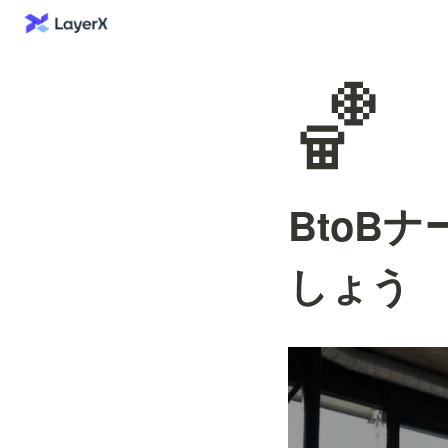
🏀
BtoB
しょう