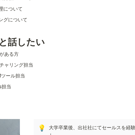
理について
ングについて
人と話したい
味がある方
ーチャリング担当
RMツール担当
ps担当
大学卒業後、出社社にてセールスを経験
💡
↓
