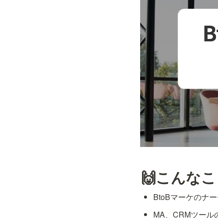
🙌こんな
BtoBマーケのナ
MA、CRMツー