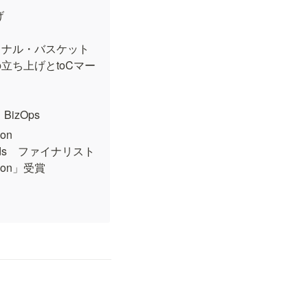


ョナル・バスケット
の立ち上げとtoCマー
izOps
on

Awards　ファイナリスト

pion」受賞
