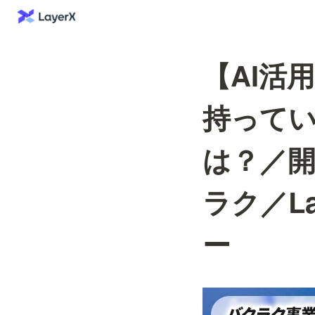
【AI活
持って
は？／開
ラク／L
ー