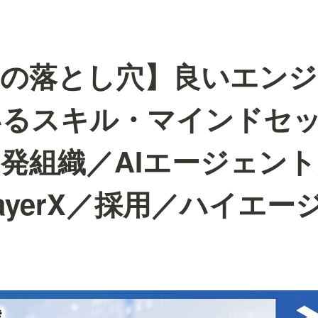
用の落とし穴】良いエン
いるスキル・マインドセ
発組織／AIエージェン
ayerX／採用／ハイエー