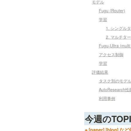
モデル
Fugu (Router)
学習
1. シング
2. マルチ
Fugu-Ultra (mult
アクセス制御
学習
評価結果
タスク別のモデ
AutoResearch性
利用事例
今週のTOP
※ [paper] [b