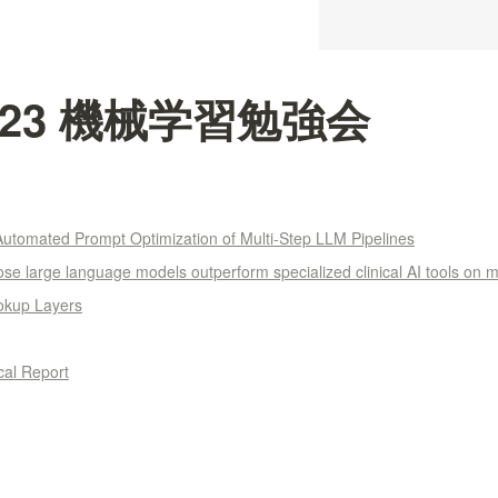
06-23 機械学習勉強会
Automated Prompt Optimization of Multi-Step LLM Pipelines
se large language models outperform specialized clinical AI tools on
ookup Layers
al Report