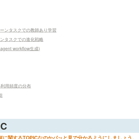
ルターンタスクでの教師あり学習
ターンタスクでの進化戦略
i agent workflow生成)
ル利用頻度の分布
能
IC
log] など何に関するTOPICなのかパッと見で分かるようにしましょう。