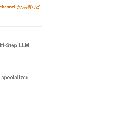
hannelでの共有など
ti-Step LLM 
specialized 