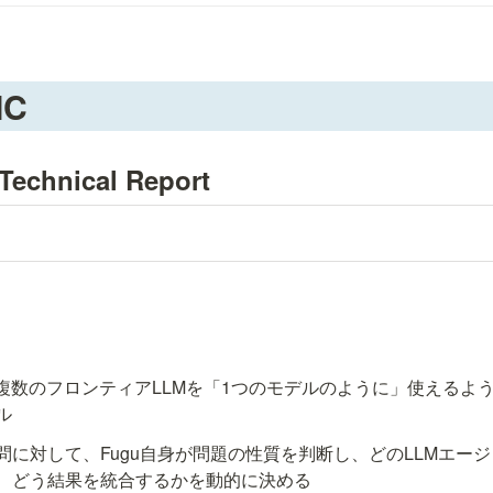
IC
Technical Report
guは、複数のフロンティアLLMを「1つのモデルのように」使える
ル
問に対して、Fugu自身が問題の性質を判断し、どのLLMエー
、どう結果を統合するかを動的に決める