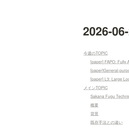
2026-
今週のTOPIC
[paper] FAPO: Fully 
[paper]General-purpo
[paper] L3: Large L
メインTOPIC
Sakana Fugu Technic
概要
背景
既存手法との違い