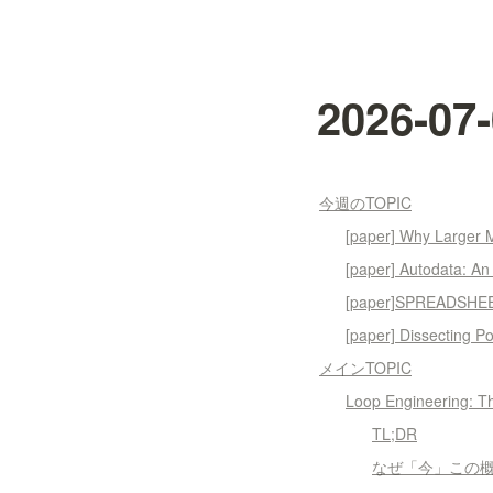
2026-
今週のTOPIC
[paper] Why Larger M
[paper] Autodata: An 
[paper]SPREADSHEET
[paper] Dissecting P
メインTOPIC
Loop Engineering: T
TL;DR
なぜ「今」この