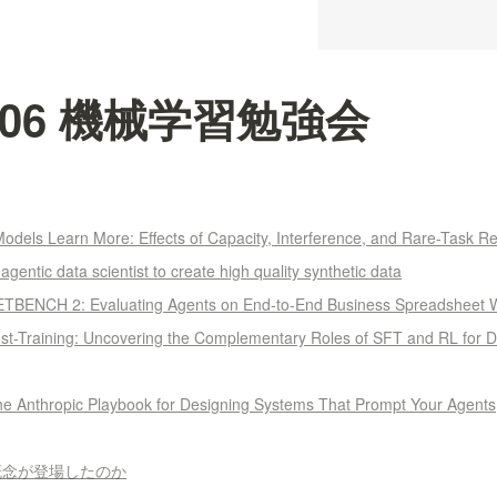
07-06 機械学習勉強会
odels Learn More: Effects of Capacity, Interference, and Rare-Task Re
agentic data scientist to create high quality synthetic data
BENCH 2: Evaluating Agents on End-to-End Business Spreadsheet 
ost-Training: Uncovering the Complementary Roles of SFT and RL for 
he Anthropic Playbook for Designing Systems That Prompt Your Agents
概念が登場したのか