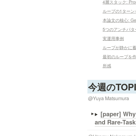
4層スタック: Promp
ループの1ターン
本論文の核心: Gene
5つのアンチパタ
実運用事例
ループが静かに蓄
最初のループを作るには
所感
今週のTOP
@
Yuya Matsumura
[paper] 
Why 
and Rare-Task