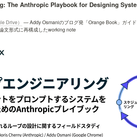
g: The Anthropic Playbook for Designing Syst
e Drive）
 — Addy Osmaniのブログ発「Orange Book」ガイド（
文形式に再構成したworking note