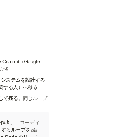
y Osmani（Google 
命名
うシステムを設計する
築する人）へ移る
として残る
。同じループ
の作者。「コーディ
トするループを設計
de Code
 のリード