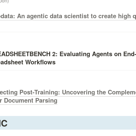
pon)
data: An agentic data scientist to create high q
EADSHEETBENCH 2: Evaluating Agents on End-
eadsheet Workflows
secting Post-Training: Uncovering the Compleme
or Document Parsing
IC