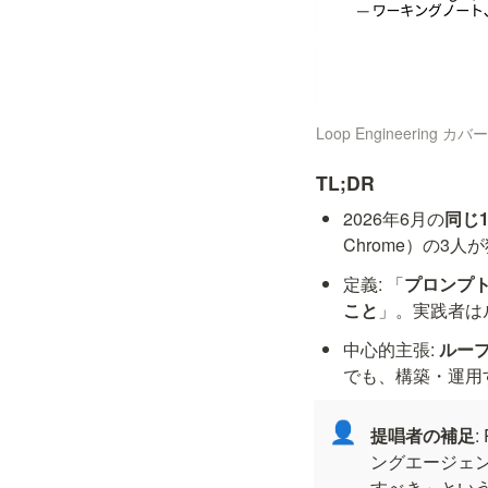
Loop Engineering 
TL;DR
2026年6月の
同じ
Chrome）の3人
定義: 「
プロンプ
こと
」。実践者は
中心的主張: 
ループ
でも、構築・運用
👤
提唱者の補足
:
ングエージェ
すべき」という投稿