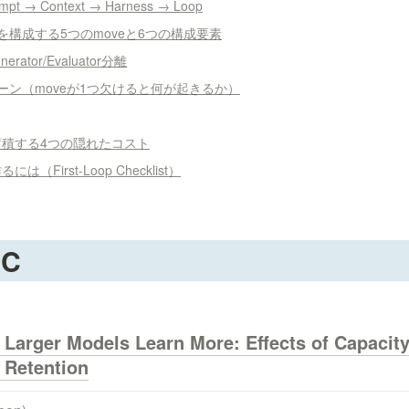
t → Context → Harness → Loop
を構成する5つのmoveと6つの構成要素
rator/Evaluator分離
ーン（moveが1つ欠けると何が起きるか）
積する4つの隠れたコスト
（First-Loop Checklist）
IC
Larger Models Learn More: Effects of Capacity, 
 Retention