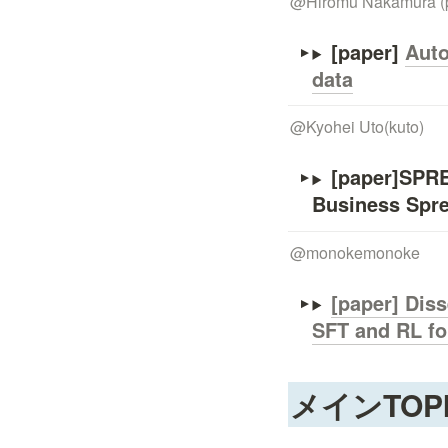
@
Hiromu Nakamura (
[paper] 
Auto
data
@
Kyohei Uto(kuto)
[paper]SPR
Business Spr
@
monokemonoke
[paper] Dis
SFT and RL f
メインTOP