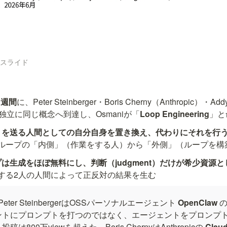
カバースライド
1週間
に、Peter Steinberger・Boris Cherny（Anthropic）・Add
が独立に同じ概念へ到達し、Osmaniが「
Loop Engineering
」と
トを送る人間としての自分自身を置き換え、代わりにそれを行
ループの「内側」（作業をする人）から「外側」（ループを構
は生成をほぼ無料にし、判断（judgment）だけが希少資源
する2人の人間によって正反対の結果を生む
 Peter SteinbergerはOSSパーソナルエージェント 
OpenClaw
 
ントにプロンプトを打つのではなく、エージェントをプロンプ
は800万viewを超えた。Boris ChernyはAnthropicの 
Clau