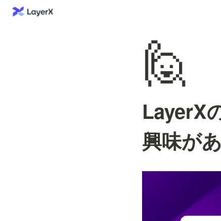
🙋
Laye
興味が